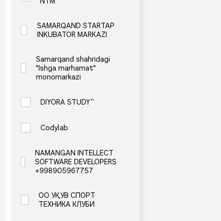
NTM
SAMARQAND STARTAP
INKUBATOR MARKAZI
Samarqand shahridagi
"Ishga marhamat"
monomarkazi
DIYORA STUDY”
Codylab
NAMANGAN INTELLECT
SOFTWARE DEVELOPERS
+998905967757
OO УҚУВ СПОРТ
ТЕХНИКА КЛУБИ