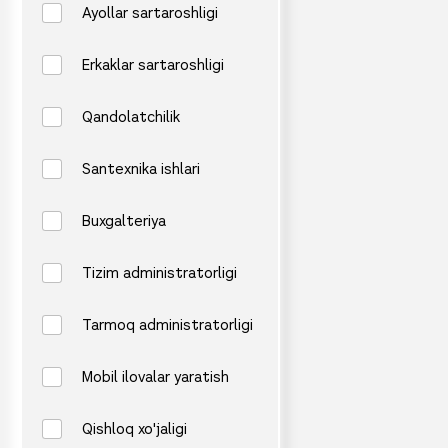
Ayollar sartaroshligi
Erkaklar sartaroshligi
Qandolatchilik
Santexnika ishlari
Buxgalteriya
Tizim administratorligi
Tarmoq administratorligi
Mobil ilovalar yaratish
Qishloq xo'jaligi