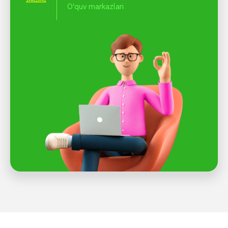
O‘quv markazlari