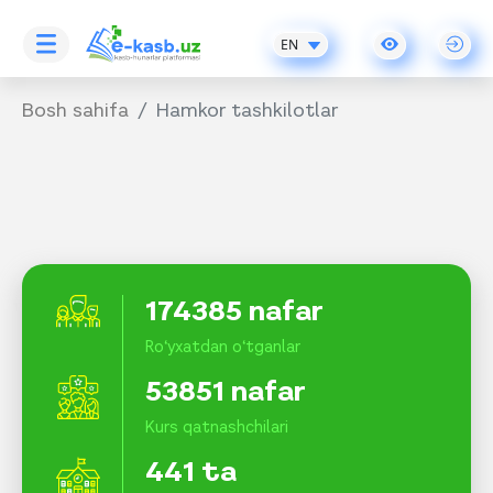
EN
Bosh sahifa
Hamkor tashkilotlar
174385 nafar
Ro‘yxatdan o‘tganlar
53851 nafar
Kurs qatnashchilari
441 ta