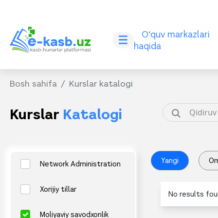
O‘quv markazlari
haqida
Bosh sahifa
Kurslar katalogi
Kurslar
Katalogi
Yangi
O
Network Administration
Xorijiy tillar
No results fou
Moliyaviy savodxonlik