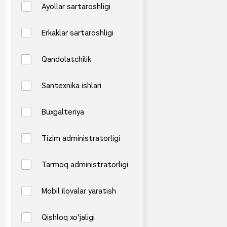
Ayollar sartaroshligi
Erkaklar sartaroshligi
Qandolatchilik
Santexnika ishlari
Buxgalteriya
Tizim administratorligi
Tarmoq administratorligi
Mobil ilovalar yaratish
Qishloq xo'jaligi