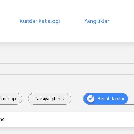
Kurslar katalogi
Yangiliklar
mmabop
Tavsiya qilamiz
Bepul darslar
nd.