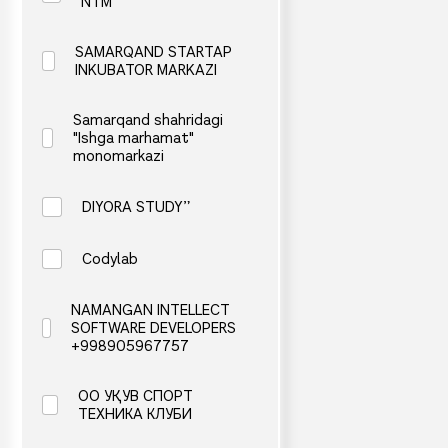
NTM
SAMARQAND STARTAP
INKUBATOR MARKAZI
Samarqand shahridagi
"Ishga marhamat"
monomarkazi
DIYORA STUDY”
Codylab
NAMANGAN INTELLECT
SOFTWARE DEVELOPERS
+998905967757
OO УҚУВ СПОРТ
ТЕХНИКА КЛУБИ