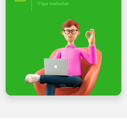
O‘quv markazlari