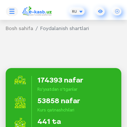
RU
Bosh sahifa
Foydalanish shartlari
174393 nafar
Ro‘yxatdan o‘tganlar
53858 nafar
Kurs qatnashchilari
441 ta