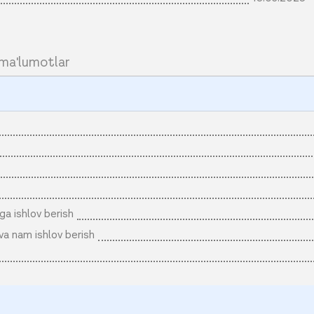
ma'lumotlar
iga ishlov berish
q va nam ishlov berish