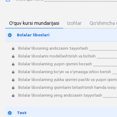
O‘quv kursi mundarijasi
Izohlar
Qo'shimcha 
Bolalar liboslari
Bolalar libosining andozasini tayyorlash
Bolalar liboslarini modellashtirish va bichish
Bolalar liboslarining yuqori qismini bezash
Bolalar liboslarining bo'yin va o'ymasiga ishlov berish
Bolalar liboslarining yubka qismini pastki va yuqori qism
Bolalar liboslarining qisimlarini birlashtirish hamda issi
Bolalar liboslarining yeng andozasini tayyorlash
Test