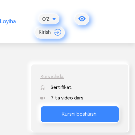
O'Z
Loyiha
Kirish
Kurs ichida:
Sertifikat
7 ta video dars
Kursni boshlash