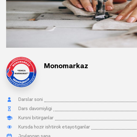
Monomarkaz
Darslar soni
Dars davomiyligi
Kursni bitirganlar
Kursda hozir ishtirok etayotganlar
Joylangan sana