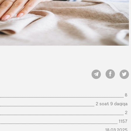
8
2 soat 9 daqiqa
2
1157
18.03.2025