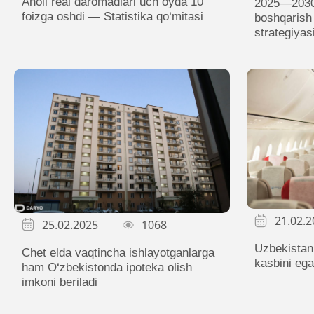
Aholi real daromadlari uch oyda 10
2025—2030-
foizga oshdi — Statistika qo‘mitasi
boshqarish 
strategiyas
21.02.2
25.02.2025
1068
Uzbekistan
Chet elda vaqtincha ishlayotganlarga
kasbini egal
ham O‘zbekistonda ipoteka olish
imkoni beriladi