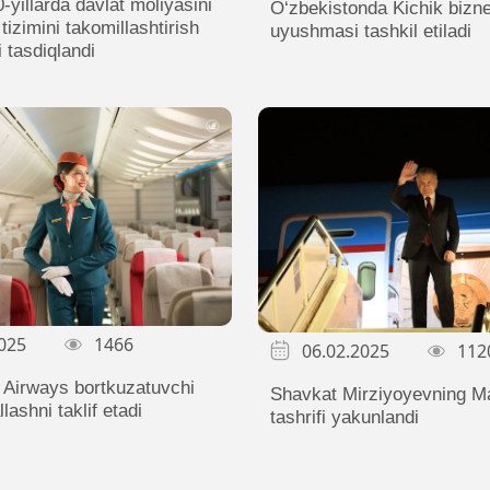
yillarda davlat moliyasini
O‘zbekistonda Kichik bizn
tizimini takomillashtirish
uyushmasi tashkil etiladi
i tasdiqlandi
025
1466
06.02.2025
112
 Airways bortkuzatuvchi
Shavkat Mirziyoyevning M
lashni taklif etadi
tashrifi yakunlandi