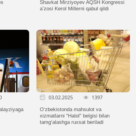
es
Shavkat Mirziyoyev AQSH Kongressi
aʼzosi Kerol Millerni qabul qildi
0
03.02.2025
1397
alayziyaga
O‘zbekistonda mahsulot va
xizmatlarni “Halol” belgisi bilan
tamg‘alashga ruxsat beriladi