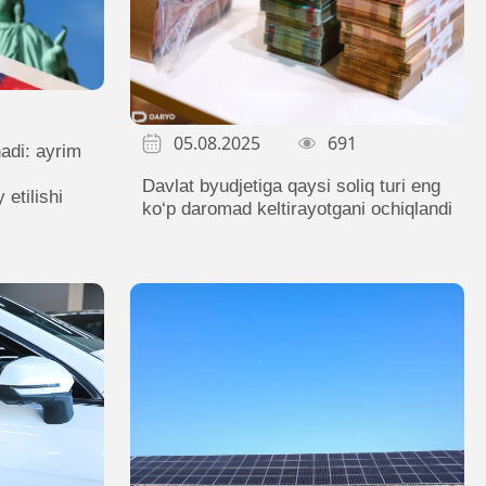
05.08.2025
691
adi: ayrim
Davlat byudjetiga qaysi soliq turi eng
 etilishi
ko‘p daromad keltirayotgani ochiqlandi