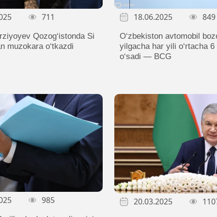
025
711
18.06.2025
849
rziyoyev Qozog‘istonda Si
O‘zbekiston avtomobil boz
an muzokara o‘tkazdi
yilgacha har yili o‘rtacha 6
o‘sadi — BCG
025
985
20.03.2025
110