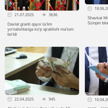
18.06.2
21.07.2025
3636
Shavkat Mi
Szinpin bil
Davlat granti qaysi taʼlim
yo‘nalishlariga ko‘p ajratilishi maʼlum
bo‘ldi
22.04.2025
945
10.04.2