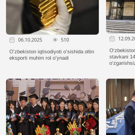
12.09.2
06.10.2025
510
O‘zbekisto
Oʻzbekiston iqtisodiyoti oʻsishida oltin
stavkani 14
eksporti muhim rol oʻynadi
o‘zgarishsi