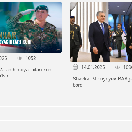
025
1052
14.01.2025
109
Vatan himoyachilari kuni
'lsin
Shavkat Mirziyoyev BAAga
bordi