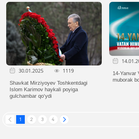
14.01.2
30.01.2025
1119
14-Yanvar 
muborak bo
Shavkat Mirziyoyev Toshkentdagi
Islom Karimov haykali poyiga
gulchambar qo‘ydi
1
2
3
4