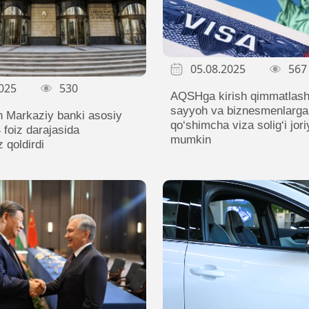
05.08.2025
567
025
530
AQSHga kirish qimmatlash
sayyoh va biznesmenlarga
n Markaziy banki asosiy
qo‘shimcha viza solig‘i joriy
 foiz darajasida
mumkin
z qoldirdi