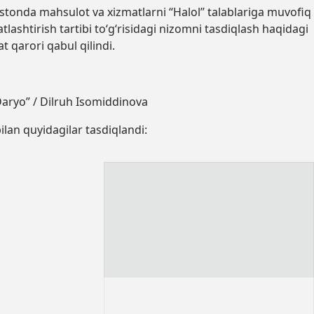
stonda mahsulot va xizmatlarni “Halol” talablariga muvofiq
atlashtirish tartibi to‘g‘risidagi nizomni tasdiqlash haqidagi
t qarori
qabul qilindi
.
Daryo” / Dilruh Isomiddinova
bilan quyidagilar tasdiqlandi: