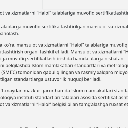
t va xizmatlarni “Halol” talablariga muvofiq sertifikatlashti
 talablarga muvofiq sertifikatlashtirilgan mahsulot va xizmat
baholash.
 ko‘ra, mahsulot va xizmatlarni “Halol” talablariga muvofiq
atlashtirish organi tashkil etiladi. Mahsulot va xizmatlarni “H
riga muvofiq sertifikatlashtirishda hamda ularga nisbatan
rni belgilashda
Islom mamlakatlari standartlari va metrolog
ti (SMIIC) tomonidan qabul qilingan va rasmiy xalqaro miqy
 etilgan standartlarga ustuvorlik huquqi beriladi
.
l 1-maydan mazkur qaror hamda Islom mamlakatlari standar
logiya instituti standartlari talablari asosida sertifikatlasht
t va xizmatlarni “Halol” belgisi bilan tamg‘alashga ruxsat eti