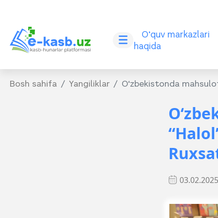
O‘quv markazlari
haqida
Bosh sahifa
Yangiliklar
O‘zbekistonda mahsulot 
O‘zbek
“Halol
Ruxsat
03.02.202