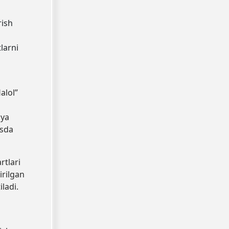
rish
larni
alol”
iya
osda
tlari
irilgan
ladi.