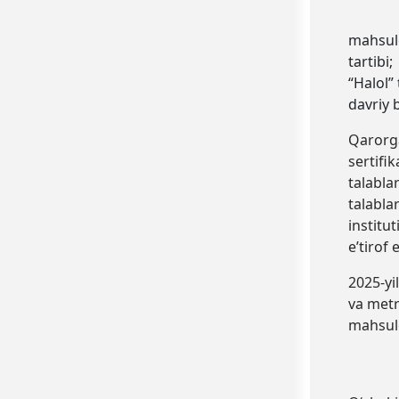
mahsulo
tartibi;
“Halol”
davriy 
Qarorga
sertifik
talabla
talabla
institu
e’tirof
2025-yi
va metro
mahsulo