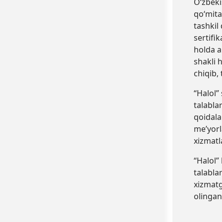
O‘zbeki
qo‘mita
tashkil
sertifik
holda a
shakli 
chiqib,
“
Halol
”
talabla
qoidala
me’yorl
xizmatla
“
Halol
”
talabla
xizmatg
olinga