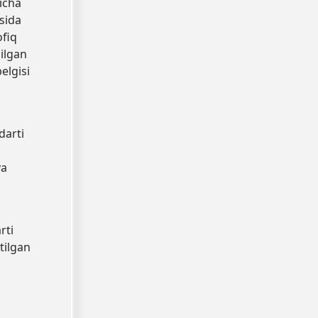
yicha
sida
ofiq
qilgan
belgisi
darti
va
rti
tilgan