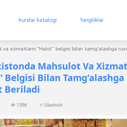
Kurslar katalogi
Yangiliklar
va xizmatlarni “Halol” belgisi bilan tamg‘alashga ruxs
istonda Mahsulot Va Xizmat
” Belgisi Bilan Tamg‘alashga
 Beriladi
5
1396
Ulashish