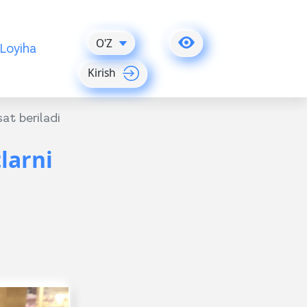
O'Z
Loyiha
Kirish
at beriladi
larni