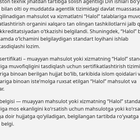
ston texnik jihatdan tartibga solish agentligi Din ishlari bo‘
 bilan
olti oy muddatda
agentlik tizimidagi davlat muassasa
 qilinadigan mahsulot va xizmatlatni
“Halol” talablariga muv
atlashtirish organini
xalqaro tan olingan tashkilotlarni jalb 
kkreditatsiyadan o‘tkazishi belgilandi. Shuningdek
, “Halol” 
hamda o‘lchamini
belgilaydigan standart loyihani ishlab
tasdiqlashi lozim
.
sertifikati
– muayyan mahsulot yoki xizmatning “Halol” stan
riga muvofiqligini tasdiqlash uchun sertifikatlashtirish tizimi
riga binoan berilgan hujjat bo‘lib, tarkibida islom qoidalari 
ariga binoan iste’molga ruxsat etilgan “Halol” mahsulot va
r.
 belgisi
— muayyan mahsulot yoki xizmatning “Halol” standa
riga mos ekanligini ko‘rsatish uchun mahsulotga yoki ko‘rsa
a doir hujjatga qo‘yiladigan, belgilangan tartibda ro‘yxatga
n
belgi
.