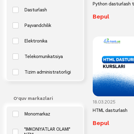
Python dasturlash ti
Dasturlash
Bepul
Payvandchilik
Elektronika
Telekomunikatsiya
Tizim administratorligi
O‘quv markazlari
18.03.2025
HTML dasturlash
Monomarkaz
Bepul
"IMKONIYATLAR OLAMI"