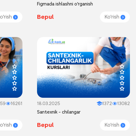
Figmada ishlashni o‘rganish
Bepul
o'rish
Ko'rish
159
16261
18.03.2025
1372
13082
Santexnik - chilangar
Bepul
o'rish
Ko'rish