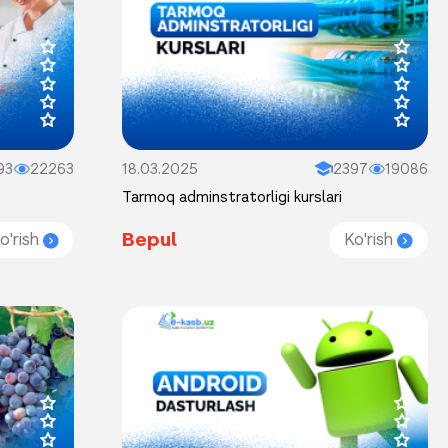
93
22263
18.03.2025
2397
19086
Tarmoq adminstratorligi kurslari
Bepul
o'rish
Ko'rish