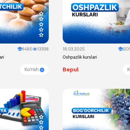
1485
13398
18.03.2025
20
ari
Oshpazlik kurslari
Bepul
Ko'rish
K