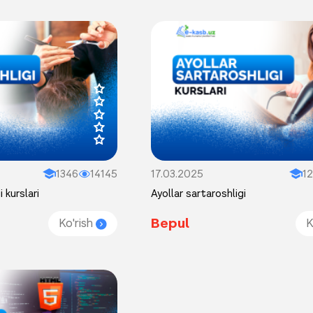
1346
14145
17.03.2025
12
 kurslari
Ayollar sartaroshligi
Bepul
Ko'rish
K