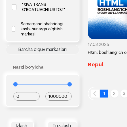
"XIVA TRANS
O'RGATUVCHI USTOZ"
Samarqand shahridagi
kasb-hunarga o‘qitish
markazi
17.03.2025
Barcha o'quv markazlari
Html boshlang'ich o
Bepul
Narxi bo'yicha
1
2
3
0
1000000
Izlash
Tozalash