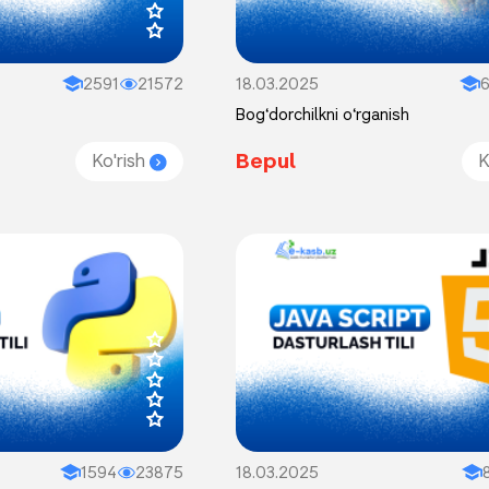
2591
21572
18.03.2025
Bog‘dorchilkni o‘rganish
Bepul
Ko'rish
K
1594
23875
18.03.2025