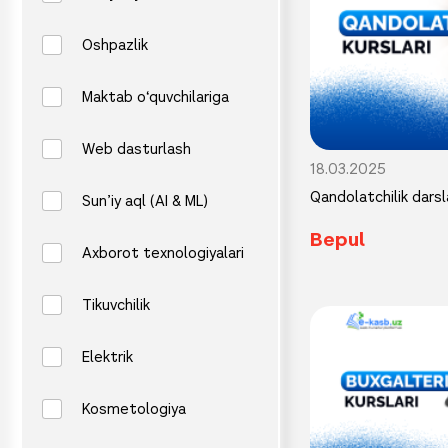
Oshpazlik
Maktab o‘quvchilariga
Web dasturlash
18.03.2025
Qandolatchilik darsl
Sun’iy aql (AI & ML)
Bepul
Axborot texnologiyalari
Tikuvchilik
Elektrik
Kosmetologiya