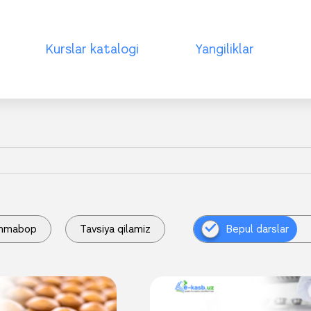
Kurslar katalogi
Yangiliklar
mmabop
Tavsiya qilamiz
Bepul darslar