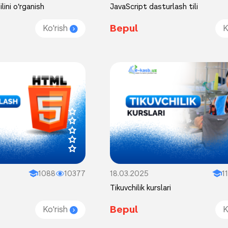
lini o‘rganish
JavaScript dasturlash tili
Bepul
Ko'rish
K
1088
10377
18.03.2025
1
Tikuvchilik kurslari
Bepul
Ko'rish
K