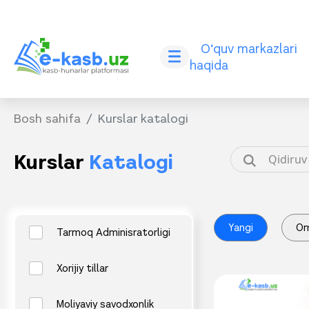
O‘quv markazlari
haqida
Bosh sahifa
Kurslar katalogi
Kurslar
Katalogi
Yangi
O
Tarmoq Adminisratorligi
Xorijiy tillar
Moliyaviy savodxonlik