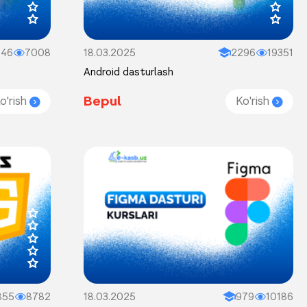
646
7008
18.03.2025
2296
19351
Android dasturlash
Bepul
o'rish
Ko'rish
855
8782
18.03.2025
979
10186