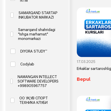
NTM
SAMARQAND STARTAP
INKUBATOR MARKAZI
Samarqand shahridagi
"Ishga marhamat"
monomarkazi
DIYORA STUDY”
17.03.2025
Codylab
Erkaklar sartaroshligi
NAMANGAN INTELLECT
Bepul
SOFTWARE DEVELOPERS
+998905967757
OO УҚУВ СПОРТ
ТЕХНИКА КЛУБИ