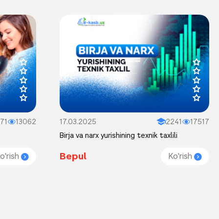
71
13062
17.03.2025
2241
17517
Birja va narx yurishining texnik taxlili
Bepul
o'rish
Ko'rish