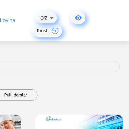
O'Z
Loyiha
Kirish
Pulli darslar