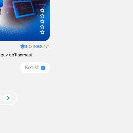
1033
8771
'quv qo'llanmasi
Ko'rish