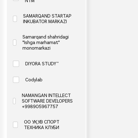
NTM
SAMARQAND STARTAP
INKUBATOR MARKAZI
Samarqand shahridagi
"Ishga marhamat"
monomarkazi
DIYORA STUDY”
Codylab
NAMANGAN INTELLECT
SOFTWARE DEVELOPERS
+998905967757
OO УҚУВ СПОРТ
ТЕХНИКА КЛУБИ