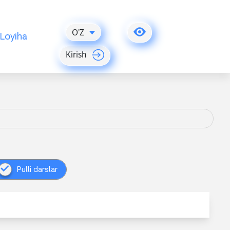
O'Z
Loyiha
Kirish
Pulli darslar