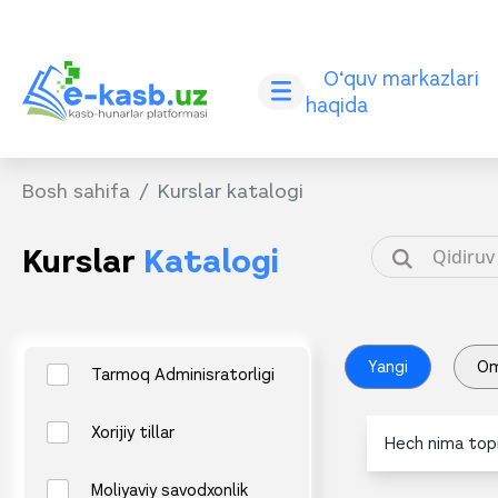
O‘quv markazlari
haqida
Bosh sahifa
Kurslar katalogi
Kurslar
Katalogi
Yangi
O
Tarmoq Adminisratorligi
Xorijiy tillar
Hech nima topi
Moliyaviy savodxonlik