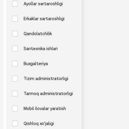
Ayollar sartaroshligi
Erkaklar sartaroshligi
Qandolatchilik
Santexnika ishlari
Buxgalteriya
Tizim administratorligi
Tarmoq administratorligi
Mobil ilovalar yaratish
Qishloq xo'jaligi