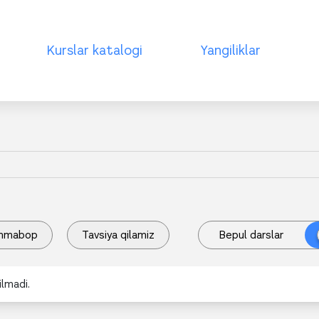
Kurslar katalogi
Yangiliklar
mmabop
Tavsiya qilamiz
Bepul darslar
lmadi.