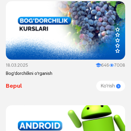
18.03.2025
646
7008
Bog‘dorchilkni o‘rganish
Bepul
Ko'rish