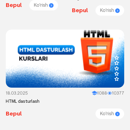
Bepul
Ko'rish
Bepul
Ko'rish
18.03.2025
1088
10377
HTML dasturlash
Bepul
Ko'rish