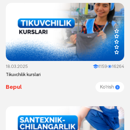
18.03.2025
1159
16264
Tikuvchilik kurslari
Bepul
Ko'rish