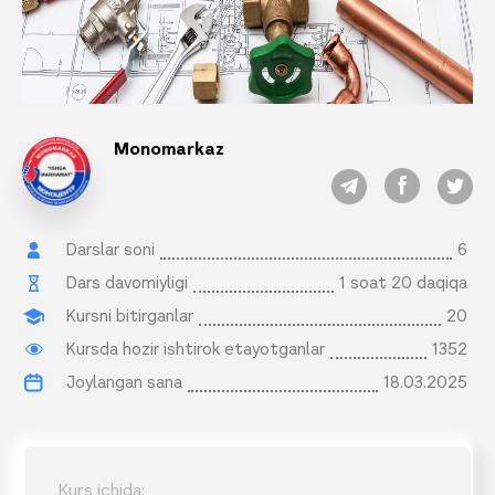
Monomarkaz
Darslar soni
6
Dars davomiyligi
1 soat 20 daqiqa
Kursni bitirganlar
20
Kursda hozir ishtirok etayotganlar
1352
Joylangan sana
18.03.2025
Kurs ichida: