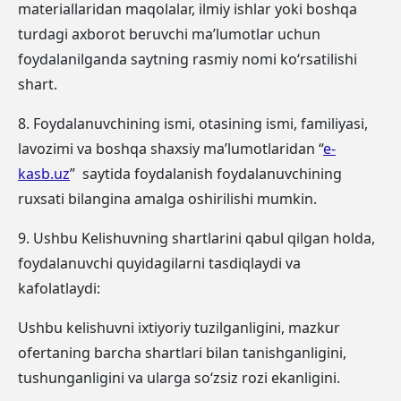
materiallaridan maqolalar, ilmiy ishlar yoki boshqa
turdagi axborot beruvchi maʼlumotlar uchun
foydalanilganda saytning rasmiy nomi ko‘rsatilishi
shart.
8. Foydalanuvchining ismi, otasining ismi, familiyasi,
lavozimi va boshqa shaxsiy maʼlumotlaridan “
e-
kasb.uz
” saytida foydalanish foydalanuvchining
ruxsati bilangina amalga oshirilishi mumkin.
9. Ushbu Kelishuvning shartlarini qabul qilgan holda,
foydalanuvchi quyidagilarni tasdiqlaydi va
kafolatlaydi:
Ushbu kelishuvni ixtiyoriy tuzilganligini, mazkur
ofertaning barcha shartlari bilan tanishganligini,
tushunganligini va ularga so‘zsiz rozi ekanligini.