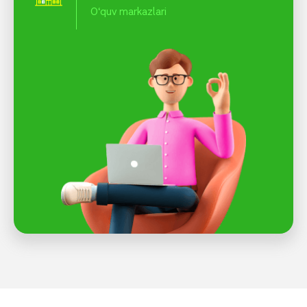
O‘quv markazlari