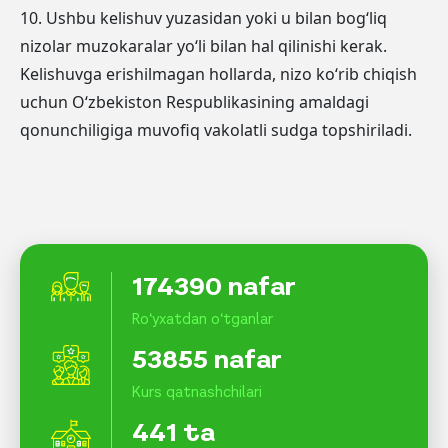
10. Ushbu kelishuv yuzasidan yoki u bilan bog‘liq
nizolar muzokaralar yo‘li bilan hal qilinishi kerak.
Kelishuvga erishilmagan hollarda, nizo ko‘rib chiqish
uchun O‘zbekiston Respublikasining amaldagi
qonunchiligiga muvofiq vakolatli sudga topshiriladi.
174390 nafar
Ro‘yxatdan o‘tganlar
53855 nafar
Kurs qatnashchilari
441 ta