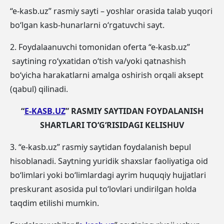
“e-kasb.uz” rasmiy sayti – yoshlar orasida talab yuqori
bo‘lgan kasb-hunarlarni o‘rgatuvchi sayt.
2. Foydalaanuvchi tomonidan oferta “e-kasb.uz”
saytining ro‘yxatidan o‘tish va/yoki qatnashish
bo‘yicha harakatlarni amalga oshirish orqali aksept
(qabul) qilinadi.
“
E-KASB.UZ
” RASMIY SAYTIDAN FOYDALANISH
SHARTLARI TO‘G‘RISIDAGI KELISHUV
3. “e-kasb.uz” rasmiy saytidan foydalanish bepul
hisoblanadi. Saytning yuridik shaxslar faoliyatiga oid
bo‘limlari yoki bo‘limlardagi ayrim huquqiy hujjatlari
preskurant asosida pul to‘lovlari undirilgan holda
taqdim etilishi mumkin.