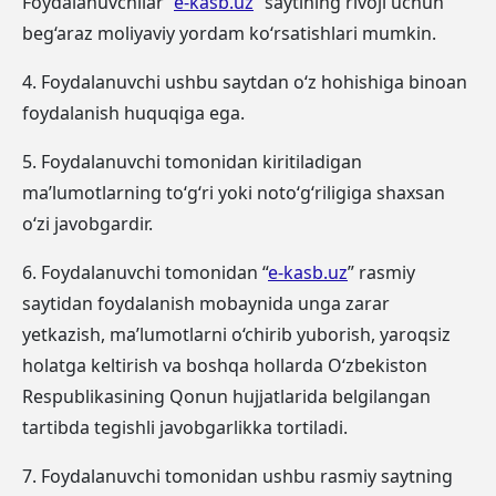
Foydalanuvchilar “
e-kasb.uz
” saytining rivoji uchun
beg‘araz moliyaviy yordam ko‘rsatishlari mumkin.
4. Foydalanuvchi ushbu saytdan o‘z hohishiga binoan
foydalanish huquqiga ega.
5. Foydalanuvchi tomonidan kiritiladigan
maʼlumotlarning to‘g‘ri yoki noto‘g‘riligiga shaxsan
o‘zi javobgardir.
6. Foydalanuvchi tomonidan “
e-kasb.uz
” rasmiy
saytidan foydalanish mobaynida unga zarar
yetkazish, maʼlumotlarni o‘chirib yuborish, yaroqsiz
holatga keltirish va boshqa hollarda O‘zbekiston
Respublikasining Qonun hujjatlarida belgilangan
tartibda tegishli javobgarlikka tortiladi.
7. Foydalanuvchi tomonidan ushbu rasmiy saytning