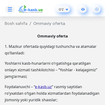
O'Z
Bosh sahifa
Ommaviy oferta
Ommaviy oferta
1. Mazkur ofertada quyidagi tushuncha va atamalar
qo‘llaniladi:
Yoshlarni kasb-hunarlarni o‘rgatishga qaratilgan
onlayn xizmati tashkilotchisi – “Yoshlar - kelajagimiz”
jamg‘armasi;
Foydalanuvchi – “
e-kasb.uz
” rasmiy saytidan
ro‘yxatdan o‘tgan holda xizmatlardan foydalanadigan
jismoniy yoki yuridik shaxslar;