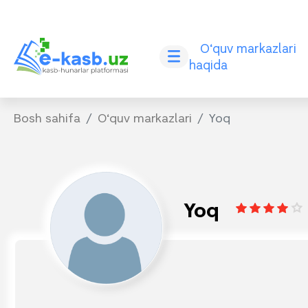
O‘quv markazlari
haqida
Bosh sahifa
O‘quv markazlari
Yoq
Yoq