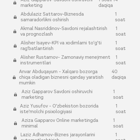
marketing
daqiqa
Abdulaziz Sattarov-Biznesda
1
samaradorlikni oshirish
soat
Akmal Nasriddinov-Savdoni rejalashtirish
1
va prognozlash
soat
Alisher Isayev-KPI va xodimlarni to'g'ti
1
rag'batlantirish
soat
Alisher Rustamov- Zamonaviy menejment
1
instrumentlari
soat
Anvar Abduqayum - Xalqaro bozorga
40
chiqa oladigan biznesni qanday yaratish
daqiqa
mumkin
Aziz Gapparov Savdoni oshiruvchi
1
marketing
soat
Aziz Yusufov - O'zbekiston bozorida
1
iste'molchi psixologiyasi
soat
Aziza Gapparov Online marketingda
1
minimal
soat
Laziz Adhamov-Biznes jarayonlarini
1