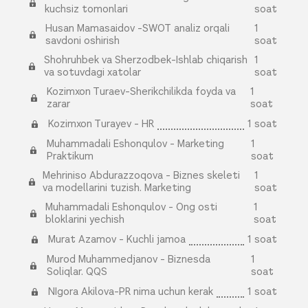
kuchsiz tomonlari
soat
Husan Mamasaidov -SWOT analiz orqali
1
savdoni oshirish
soat
Shohruhbek va Sherzodbek-Ishlab chiqarish
1
va sotuvdagi xatolar
soat
Kozimxon Turaev-Sherikchilikda foyda va
1
zarar
soat
Kozimxon Turayev - HR
1 soat
Muhammadali Eshonqulov - Marketing
1
Praktikum
soat
Mehriniso Abdurazzoqova - Biznes skeleti
1
va modellarini tuzish. Marketing
soat
Muhammadali Eshonqulov - Ong osti
1
bloklarini yechish
soat
Murat Azamov - Kuchli jamoa
1 soat
Murod Muhammedjanov - Biznesda
1
Soliqlar. QQS
soat
NIgora Akilova-PR nima uchun kerak
1 soat