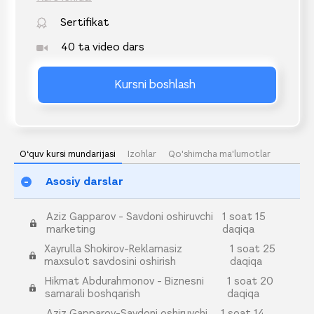
Sertifikat
40 ta video dars
Kursni boshlash
O‘quv kursi mundarijasi
Izohlar
Qo'shimcha ma'lumotlar
Asosiy darslar
Aziz Gapparov - Savdoni oshiruvchi
1 soat 15
marketing
daqiqa
Xayrulla Shokirov-Reklamasiz
1 soat 25
maxsulot savdosini oshirish
daqiqa
Hikmat Abdurahmonov - Biznesni
1 soat 20
samarali boshqarish
daqiqa
Aziz Gapparov-Savdoni oshiruvchi
1 soat 14