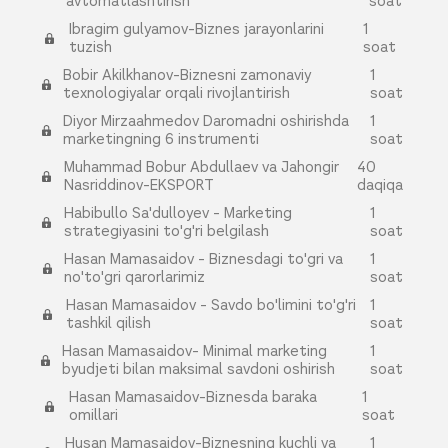
avtomatlashtirish
soat
Ibragim gulyamov-Biznes jarayonlarini
1
tuzish
soat
Bobir Akilkhanov-Biznesni zamonaviy
1
texnologiyalar orqali rivojlantirish
soat
Diyor Mirzaahmedov Daromadni oshirishda
1
marketingning 6 instrumenti
soat
Muhammad Bobur Abdullaev va Jahongir
40
Nasriddinov-EKSPORT
daqiqa
Habibullo Sa'dulloyev - Marketing
1
strategiyasini to'g'ri belgilash
soat
Hasan Mamasaidov - Biznesdagi to'gri va
1
no'to'gri qarorlarimiz
soat
Hasan Mamasaidov - Savdo bo'limini to'g'ri
1
tashkil qilish
soat
Hasan Mamasaidov- Minimal marketing
1
byudjeti bilan maksimal savdoni oshirish
soat
Hasan Mamasaidov-Biznesda baraka
1
omillari
soat
Husan Mamasaidov-Biznesning kuchli va
1