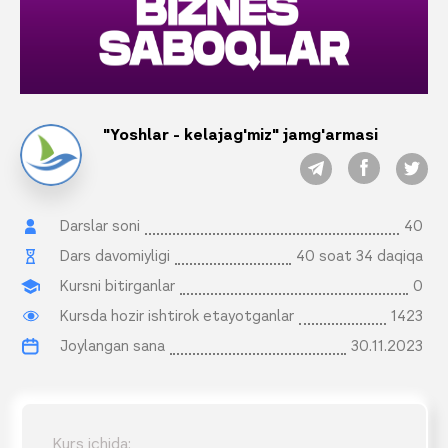
"Yoshlar - kelajag'miz" jamg'armasi
Darslar soni
40
Dars davomiyligi
40 soat 34 daqiqa
Kursni bitirganlar
0
Kursda hozir ishtirok etayotganlar
1423
Joylangan sana
30.11.2023
Kurs ichida: