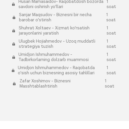
Husan Mamasaidov- Raqobatdosh bozorda
1
savdoni oshirish yo'llari
soat
Sanjar Maqsudov - Biznesni bir necha
1
barobar o'stirish
soat
Shuhrat Xoltaev - Xizmat ko'rsatish
1
jarayonlarini yaratish
soat
Ulugbek Hojiahmedov - Uzoq muddatli
1
strategiya tuzish
soat
Umidjon Ishmuhammedov -
1
Tadbirkorlarning dolzarb muammosi
soat
Umidjon Ishmuhammedov - Raqobatda
1
o'sish uchun biznesning asosiy tahlillari
soat
Zafar Xoshimov - Biznesni
1
Masshtablashtirish
soat