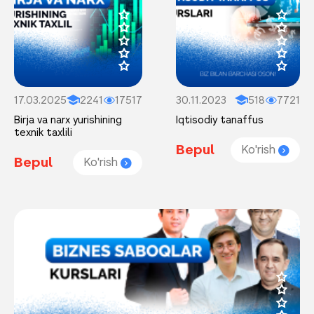
17.03.2025
2241
17517
30.11.2023
518
7721
Birja va narx yurishining
Iqtisodiy tanaffus
texnik taxlili
Bepul
Ko'rish
Bepul
Ko'rish