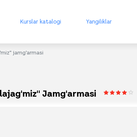
Kurslar katalogi
Yangiliklar
g'miz" jamg'armasi
elajag'miz" Jamg'armasi