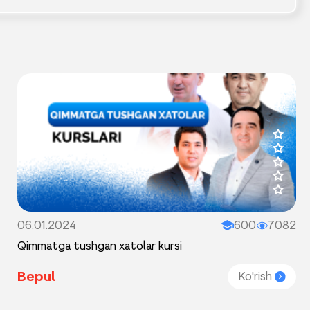
06.01.2024
600
7082
Qimmatga tushgan xatolar kursi
Bepul
Ko'rish