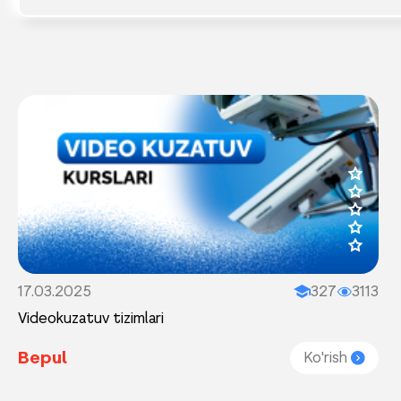
17.03.2025
327
3113
Videokuzatuv tizimlari
Bepul
Ko'rish