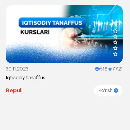
30.11.2023
518
7721
Iqtisodiy tanaffus
Bepul
Ko'rish