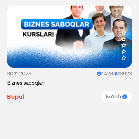
30.11.2023
1423
13923
Biznes saboqlari
Bepul
Ko'rish