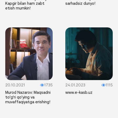
Kapgir bilan ham zabt
sarhadsiz dunyo!
etish mumkin!
20.10.2021
1735
24.01.2023
1115
Murod Nazarov: Maqsadni
www.e-kasb.uz
to'g'ri qo'ying va
muvaffaqiyatga erishing!