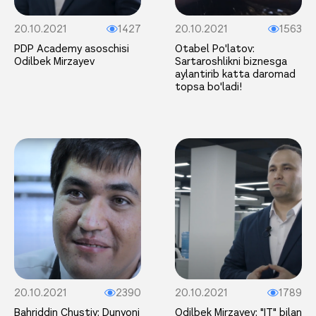
20.10.2021
1427
20.10.2021
1563
PDP Academy asoschisi
Otabel Po'latov:
Odilbek Mirzayev
Sartaroshlikni biznesga
aylantirib katta daromad
topsa bo'ladi!
20.10.2021
2390
20.10.2021
1789
Bahriddin Chustiy: Dunyoni
Odilbek Mirzayev: "IT" bilan