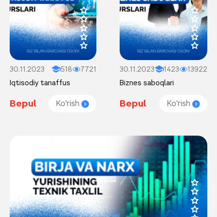
30.11.2023
518
7721
30.11.2023
1423
13922
Iqtisodiy tanaffus
Biznes saboqlari
Bepul
Bepul
Ko'rish
Ko'rish